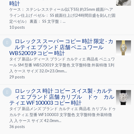
時計
ケース： ステンレススティール(以下SS) 約35mm 鏡面/ヘア
ライン仕上げ ベゼル： SS 鏡面仕上げ(24時間目盛を刻んだ固
定ベゼル） 裏蓋： SS 文字盤：...
10
posts
ロレックス スーパー コピー 時計 限定 - カ
ルティエ ブランド 店舗 ベニュワール
WB520019 コピー 時計
タイプ 新品レディース ブランド カルティエ 商品名 ベニュワ
ール SM 型番 WB520019 文字盤色 文字盤特徴 外装特徴 1列
入 ケース サイズ 32.0×23.0mm...
29
posts
ロレックス 時計 コピー スイス製 - カルテ
ィエ ブランド 店舗 カリブル ドゥ カル
ティエ WF100003 コピー 時計
タイプ 新品メンズ ブランド カルティエ 商品名 カリブル ドゥ
カルティエ 型番 WF100003 文字盤色 文字盤特徴 外装特徴
入 入 ケース サイズ 42.0mm...
36
posts