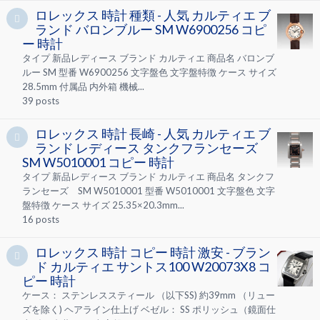
ロレックス 時計 種類 - 人気 カルティエ ブ
ランド バロンブルー SM W6900256 コピ
ー 時計
タイプ 新品レディース ブランド カルティエ 商品名 バロンブ
ルー SM 型番 W6900256 文字盤色 文字盤特徴 ケース サイズ
28.5mm 付属品 内外箱 機械...
39
posts
ロレックス 時計 長崎 - 人気 カルティエ ブ
ランド レディース タンクフランセーズ
SM W5010001 コピー 時計
タイプ 新品レディース ブランド カルティエ 商品名 タンクフ
ランセーズ SM W5010001 型番 W5010001 文字盤色 文字
盤特徴 ケース サイズ 25.35×20.3mm...
16
posts
ロレックス 時計 コピー 時計 激安 - ブラン
ド カルティエ サントス100 W20073X8 コ
ピー 時計
ケース： ステンレススティール （以下SS) 約39mm （リュー
ズを除く) ヘアライン仕上げ ベゼル： SS ポリッシュ（鏡面仕