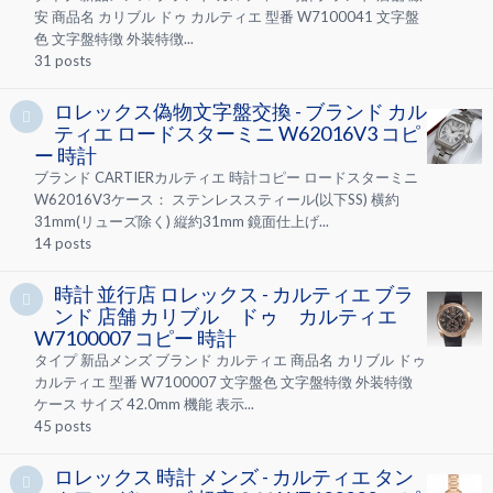
安 商品名 カリブル ドゥ カルティエ 型番 W7100041 文字盤
色 文字盤特徴 外装特徴...
31
posts
ロレックス偽物文字盤交換 - ブランド カル
ティエ ロードスターミニ W62016V3 コピ
ー 時計
ブランド CARTIERカルティエ 時計コピー ロードスターミニ
W62016V3ケース： ステンレススティール(以下SS) 横約
31mm(リューズ除く) 縦約31mm 鏡面仕上げ...
14
posts
時計 並行店 ロレックス - カルティエ ブラ
ンド 店舗 カリブル ドゥ カルティエ
W7100007 コピー 時計
タイプ 新品メンズ ブランド カルティエ 商品名 カリブル ドゥ
カルティエ 型番 W7100007 文字盤色 文字盤特徴 外装特徴
ケース サイズ 42.0mm 機能 表示...
45
posts
ロレックス 時計 メンズ - カルティエ タン