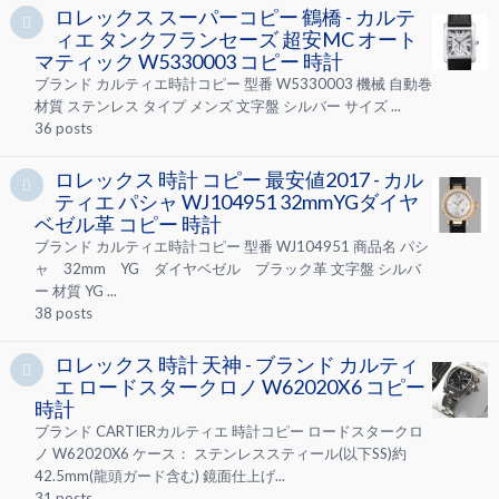
ロレックス スーパーコピー 鶴橋 - カルテ
ィエ タンクフランセーズ 超安MC オート
マティック W5330003 コピー 時計
ブランド カルティエ時計コピー 型番 W5330003 機械 自動巻
材質 ステンレス タイプ メンズ 文字盤 シルバー サイズ ...
36
posts
ロレックス 時計 コピー 最安値2017 - カル
ティエ パシャ WJ104951 32mmYGダイヤ
ベゼル革 コピー 時計
ブランド カルティエ時計コピー 型番 WJ104951 商品名 パシ
ャ 32mm YG ダイヤベゼル ブラック革 文字盤 シルバ
ー 材質 YG ...
38
posts
ロレックス 時計 天神 - ブランド カルティ
エ ロードスタークロノ W62020X6 コピー
時計
ブランド CARTIERカルティエ 時計コピー ロードスタークロ
ノ W62020X6 ケース： ステンレススティール(以下SS)約
42.5mm(龍頭ガード含む) 鏡面仕上げ...
31
posts