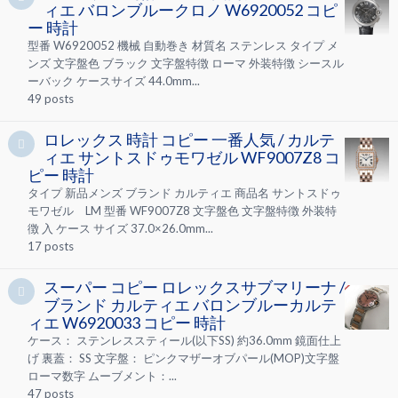
ィエ バロンブルークロノ W6920052 コピ
ー 時計
型番 W6920052 機械 自動巻き 材質名 ステンレス タイプ メ
ンズ 文字盤色 ブラック 文字盤特徴 ローマ 外装特徴 シースル
ーバック ケースサイズ 44.0mm...
49
posts
ロレックス 時計 コピー 一番人気 / カルテ
ィエ サントスドゥモワゼル WF9007Z8 コ
ピー 時計
タイプ 新品メンズ ブランド カルティエ 商品名 サントスドゥ
モワゼル LM 型番 WF9007Z8 文字盤色 文字盤特徴 外装特
徴 入 ケース サイズ 37.0×26.0mm...
17
posts
スーパー コピー ロレックスサブマリーナ /
ブランド カルティエ バロンブルーカルテ
ィエ W6920033 コピー 時計
ケース： ステンレススティール(以下SS) 約36.0mm 鏡面仕上
げ 裏蓋： SS 文字盤： ピンクマザーオブパール(MOP)文字盤
ローマ数字 ムーブメント：...
47
posts