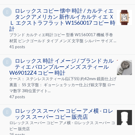
ロレックス コピー 懐中 時計 / カルティエ
タンクアメリカン 新作ルイカルティエ Ｘ
Ｌ エクストラフラット W1560017 コピー 時
計
ブランド カルティエ時計コピー 型番 W1560017 機械 手巻
材質 ピンクゴールド タイプ メンズ 文字盤 シルバー サイズ ...
41
posts
ロレックス 時計 イメージ / ブランド カル
ティエ バロンブルーメンズ スティール
W69012Z4 コピー 時計
ケース： ステンレススティール(以下SS) 約42mm 鏡面仕上げ
裏蓋： SS 文字盤： ギョーシェラッカー仕上げ銀文字盤 ロー
マ数字 3時位置デイト...
47
posts
ロレックス スーパー コピー アメ横 - ロレ
ックス スーパー コピー 販売店
ロレックス スーパー コピー アメ横 - ロレックス スーパー コ
ピー 販売店
25
posts