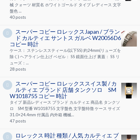
械 クォーツ 材質名 ホワイトゴールド タイプ レディース 文字
盤色 ...
40
posts
スーパー コピー ロレックスJapan / ブラン
ド カルティエ サントス ガルベ W20056D6
コピー 時計
ケース： ステンレススティール(以下SS) 約24mm(リューズを
除く) ヘアライン仕上げ ベゼル： SS 鏡面仕上げ 裏蓋： SS リ
ューズ：...
28
posts
スーパー コピー ロレックススイス製 / カ
ルティエ ブランド 店舗 タンクソロ SM
W1018755 コピー 時計
タイプ 新品レディース ブランド カルティエ 商品名 タンクソ
ロ SM 型番 W1018755 文字盤色 文字盤特徴 ケース サイズ
31.0×24.4mm 付属品 内外箱 機械...
47
posts
ロレックス 時計 種類 / 人気 カルティエ ブ