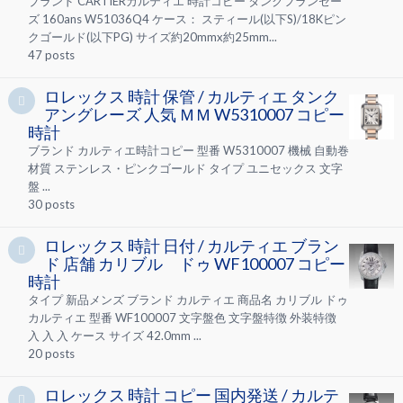
ブランド CARTIERカルティエ 時計コピー タンクフランセー
ズ 160ans W51036Q4 ケース： スティール(以下S)/18Kピン
クゴールド(以下PG) サイズ約20mmx約25mm...
47
posts
ロレックス 時計 保管 / カルティエ タンク
アングレーズ 人気 ＭＭ W5310007 コピー
時計
ブランド カルティエ時計コピー 型番 W5310007 機械 自動巻
材質 ステンレス・ピンクゴールド タイプ ユニセックス 文字
盤 ...
30
posts
ロレックス 時計 日付 / カルティエ ブラン
ド 店舗 カリブル ドゥ WF100007 コピー
時計
タイプ 新品メンズ ブランド カルティエ 商品名 カリブル ドゥ
カルティエ 型番 WF100007 文字盤色 文字盤特徴 外装特徴
入 入 入 ケース サイズ 42.0mm ...
20
posts
ロレックス 時計 コピー 国内発送 / カルテ