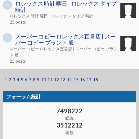
ロレックス 時計 曜日 - ロレックス タイプ
時計
ロレックス 時計 曜日 - ロレックス タイプ 時計
25
posts
スーパー コピー ロレックス直営店 | スー
パー コピー ブランド 服
スーパー コピー ロレックス直営店 | スーパー コピー ブラン
ド 服
25
posts
1
2
3
4
5
6
7
8
9
10
11
12
13
14
15
16
17
18
フォーラム統計
7498222
総論
3512212
総数