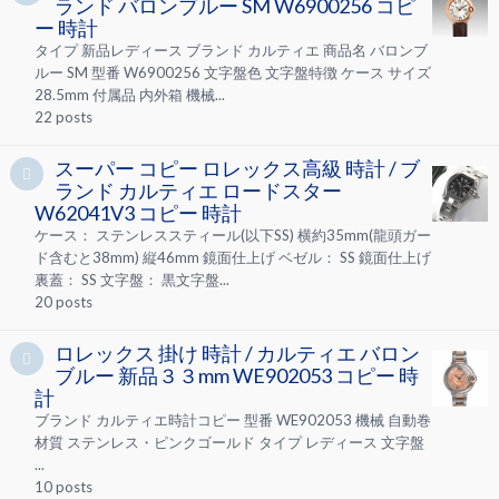
ランド バロンブルー SM W6900256 コピ
ー 時計
タイプ 新品レディース ブランド カルティエ 商品名 バロンブ
ルー SM 型番 W6900256 文字盤色 文字盤特徴 ケース サイズ
28.5mm 付属品 内外箱 機械...
22
posts
スーパー コピー ロレックス高級 時計 / ブ
ランド カルティエ ロードスター
W62041V3 コピー 時計
ケース： ステンレススティール(以下SS) 横約35mm(龍頭ガー
ド含むと38mm) 縦46mm 鏡面仕上げ ベゼル： SS 鏡面仕上げ
裏蓋： SS 文字盤： 黒文字盤...
20
posts
ロレックス 掛け 時計 / カルティエ バロン
ブルー 新品３３mm WE902053 コピー 時
計
ブランド カルティエ時計コピー 型番 WE902053 機械 自動巻
材質 ステンレス・ピンクゴールド タイプ レディース 文字盤
...
10
posts