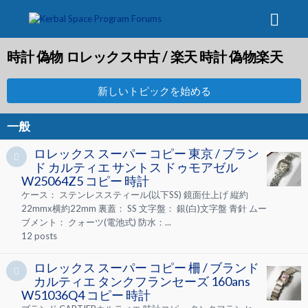
時計 偽物 ロレックス中古 / 楽天 時計 偽物楽天
新しいトピックを始める
一般
ロレックス スーパー コピー 東京 / ブラン
ド カルティエ サントス ドゥモアゼル
W25064Z5 コピー 時計
ケース： ステンレススティール(以下SS) 鏡面仕上げ 縦約
22mmx横約22mm 裏蓋： SS 文字盤： 銀(白)文字盤 青針 ムー
ブメント： クォーツ(電池式) 防水：...
12
posts
ロレックス スーパー コピー 柵 / ブランド
カルティエ タンクフランセーズ 160ans
W51036Q4 コピー 時計